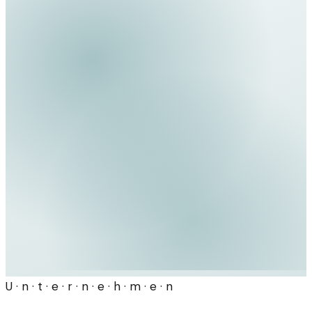
U · n · t · e · r · n · e · h · m · e · n