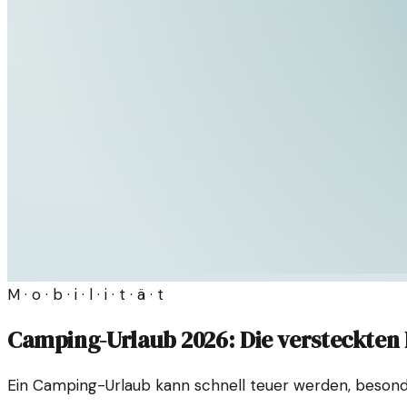
M · o · b · i · l · i · t · ä · t
Camping-Urlaub 2026: Die versteckten 
Ein Camping-Urlaub kann schnell teuer werden, besonde