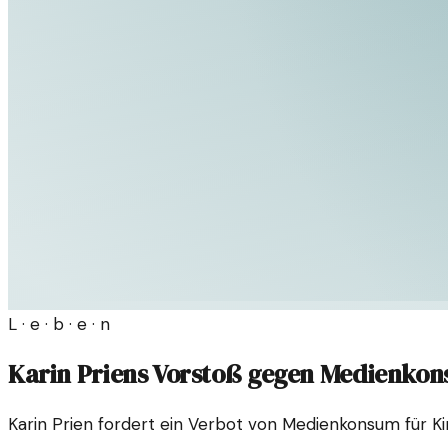
L · e · b · e · n
Karin Priens Vorstoß gegen Medienkon
Karin Prien fordert ein Verbot von Medienkonsum für Kin