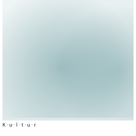
K · u · l · t · u · r