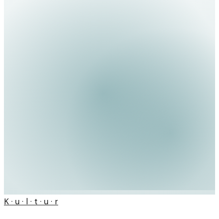
K · u · l · t · u · r