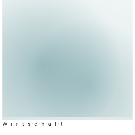
W · i · r · t · s · c · h · a · f · t