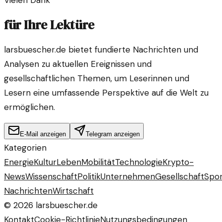
Vielen Dank
für Ihre Lektüre
larsbuescher.de bietet fundierte Nachrichten und
Analysen zu aktuellen Ereignissen und
gesellschaftlichen Themen, um Leserinnen und
Lesern eine umfassende Perspektive auf die Welt zu
ermöglichen.
E-Mail anzeigen
Telegram anzeigen
Kategorien
Energie
Kultur
Leben
Mobilität
Technologie
Krypto-
News
Wissenschaft
Politik
Unternehmen
Gesellschaft
Spor
Nachrichten
Wirtschaft
©
2026
larsbuescher.de
Kontakt
Cookie-Richtlinie
Nutzungsbedingungen