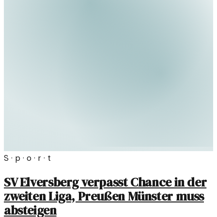
S · p · o · r · t
SV Elversberg verpasst Chance in der
zweiten Liga, Preußen Münster muss
absteigen