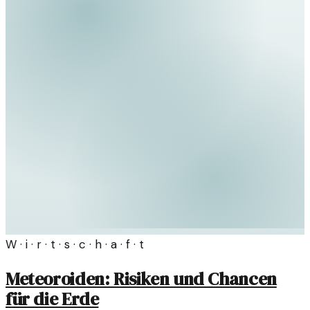
W · i · r · t · s · c · h · a · f · t
Meteoroiden: Risiken und Chancen
für die Erde