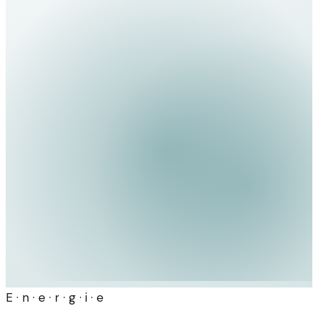
E · n · e · r · g · i · e