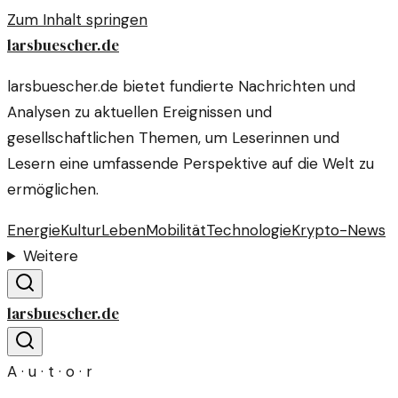
Zum Inhalt springen
larsbuescher.de
larsbuescher.de bietet fundierte Nachrichten und
Analysen zu aktuellen Ereignissen und
gesellschaftlichen Themen, um Leserinnen und
Lesern eine umfassende Perspektive auf die Welt zu
ermöglichen.
Energie
Kultur
Leben
Mobilität
Technologie
Krypto-News
Weitere
larsbuescher.de
A · u · t · o · r