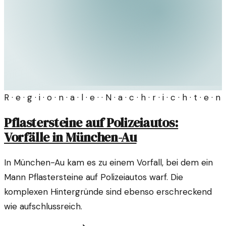
R · e · g · i · o · n · a · l · e · · N · a · c · h · r · i · c · h · t · e · n
Pflastersteine auf Polizeiautos:
Vorfälle in München-Au
In München-Au kam es zu einem Vorfall, bei dem ein
Mann Pflastersteine auf Polizeiautos warf. Die
komplexen Hintergründe sind ebenso erschreckend
wie aufschlussreich.