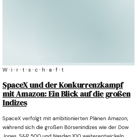
W · i · r · t · s · c · h · a · f · t
SpaceX und der Konkurrenzkampf
mit Amazon: Ein Blick auf die großen
Indizes
SpaceX verfolgt mit ambitionierten Plänen Amazon,
während sich die großen Börsenindizes wie der Dow
Jones, S&P 500 und Nasdaq 100 weiterentwickeln.