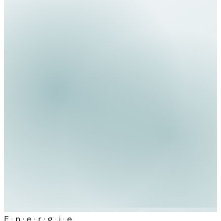
E · n · e · r · g · i · e