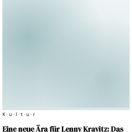
K · u · l · t · u · r
Eine neue Ära für Lenny Kravitz: Das