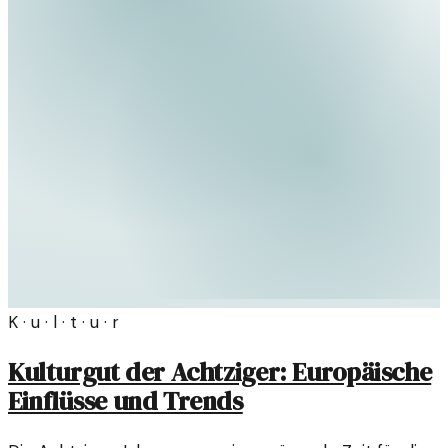
K · u · l · t · u · r
Kulturgut der Achtziger: Europäische
Einflüsse und Trends