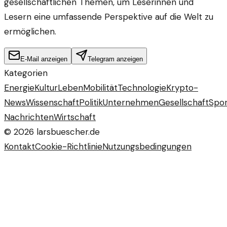
gesellschaftlichen Themen, um Leserinnen und
Lesern eine umfassende Perspektive auf die Welt zu
ermöglichen.
E-Mail anzeigen
Telegram anzeigen
Kategorien
Energie
Kultur
Leben
Mobilität
Technologie
Krypto-
News
Wissenschaft
Politik
Unternehmen
Gesellschaft
Spor
Nachrichten
Wirtschaft
©
2026
larsbuescher.de
Kontakt
Cookie-Richtlinie
Nutzungsbedingungen