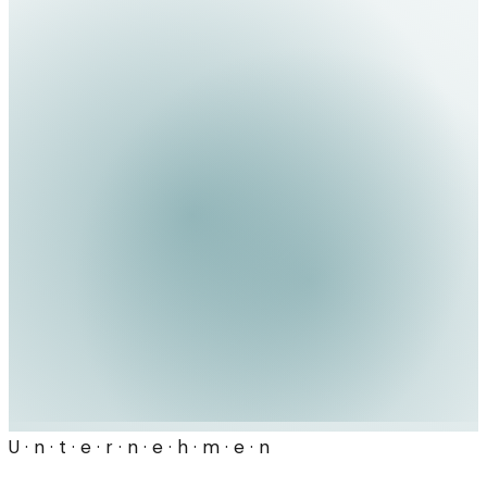
U · n · t · e · r · n · e · h · m · e · n