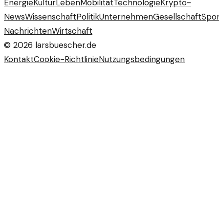
Energie
Kultur
Leben
Mobilität
Technologie
Krypto-
News
Wissenschaft
Politik
Unternehmen
Gesellschaft
Spor
Nachrichten
Wirtschaft
©
2026
larsbuescher.de
Kontakt
Cookie-Richtlinie
Nutzungsbedingungen