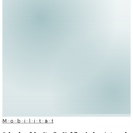
M · o · b · i · l · i · t · ä · t