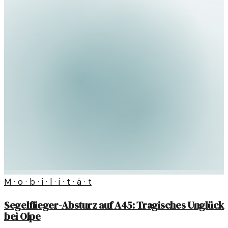
M · o · b · i · l · i · t · ä · t
Segelflieger-Absturz auf A45: Tragisches Unglück
bei Olpe