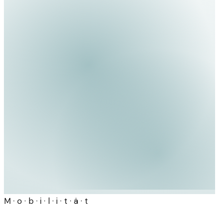
M · o · b · i · l · i · t · ä · t